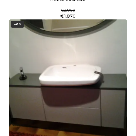
€2.800
€1.870
-41%