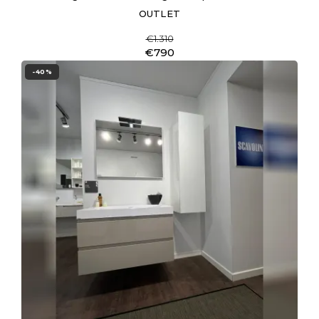
OUTLET
€1.310
€790
-40%