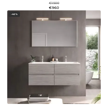
€1.500
€960
-40%