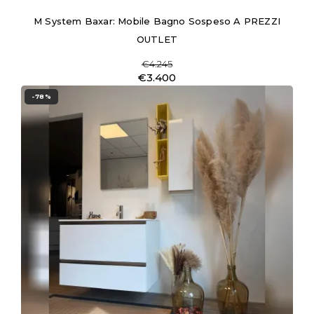
M System Baxar: Mobile Bagno Sospeso A PREZZI
OUTLET
€4.245
€3.400
-78%